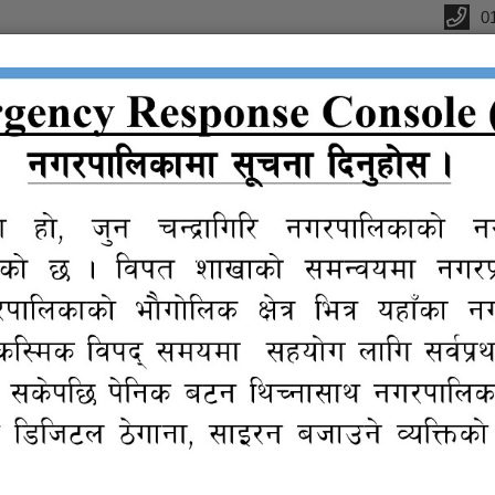
0
ffice
ctions
कानुन
न्यायिक
Reports
eGov
Gall
संगालो
समिति
services
ूचना |