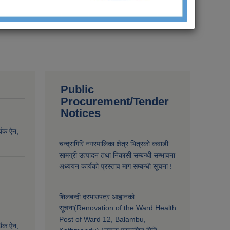
Public
Procurement/Tender
Notices
्थिक ऐन,
चन्द्रागिरि नगरपालिका क्षेत्र भित्रको कवाडी
सामग्री उत्पादन तथा निकासी सम्बन्धी सम्भावना
अध्ययन कार्यको प्रस्ताव माग सम्बन्धी सूचना !
शिलबन्दी दरभाउपत्र आह्वानको
सूचना(Renovation of the Ward Health
Post of Ward 12, Balambu,
्थिक ऐन,