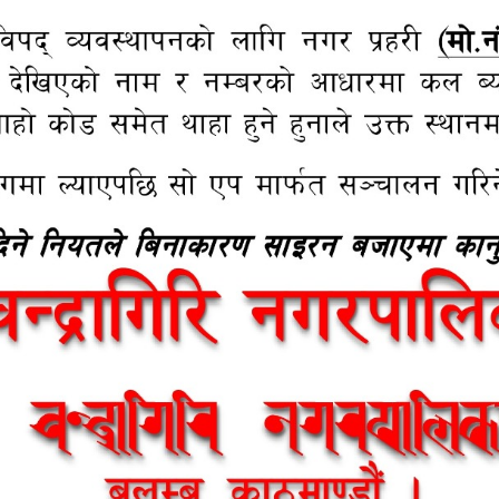
get and Program
Tax and Fees