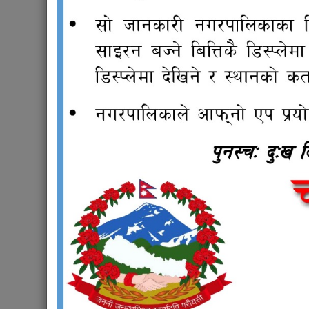
Designation:
सहायक चौथो
Email:
chandragirimunpanjikaran@gmail.com
Phone:
01-4315944
Section:
पञ्जीकरण तथा सामाजिक सुरक्षा उपशाखा
Weight:
85
राजपत्र
Bud