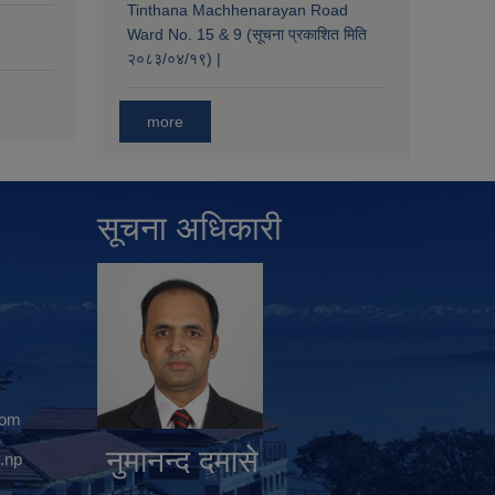
Tinthana Machhenarayan Road
Ward No. 15 & 9 (सूचना प्रकाशित मिति
२०८३/०४/१९) |
more
सूचना अधिकारी
com
नुमानन्द दमासे
.np