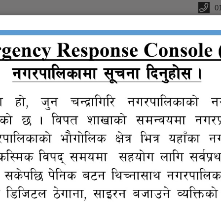
0
ffice
ctions
कानुन
न्यायिक
Reports
eGov
Gall
संगालो
समिति
services