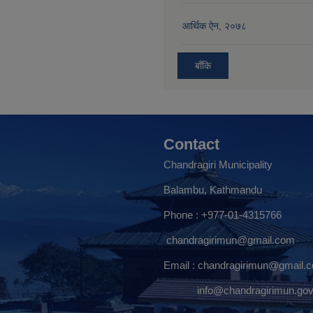
आर्थिक ऐन, २०७८
बाँकि
Contact
Chandragiri Municipality
Balambu, Kathmandu
Phone : +977-01-4315766
chandragirimun@gmail.com
Email :
chandragirimun@gmail.
info@chandragirimun.gov