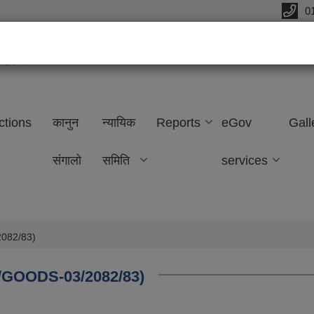
0
ffice
ctions
कानुन
न्यायिक
Reports
eGov
Gall
संगालो
समिति
services
2082/83)
NCB/GOODS-03/2082/83)