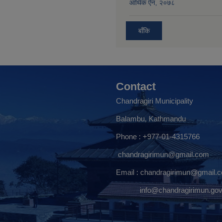
आर्थिक ऐन, २०७८
बाँकि
Contact
Chandragiri Municipality
Balambu, Kathmandu
Phone : +977-01-4315766
chandragirimun@gmail.com
Email :
chandragirimun@gmail.
info@chandragirimun.gov