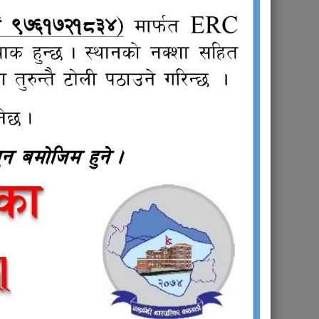
Public
Procurement/Tender
Notices