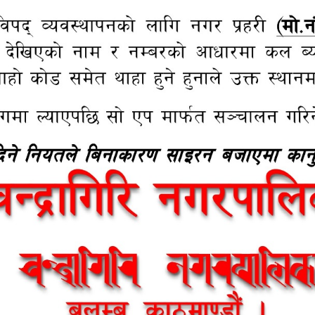
get and Program
Tax and Fees