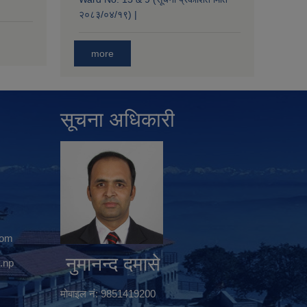
२०८३/०४/१९) |
more
सूचना अधिकारी
com
नुमानन्द दमासे
.np
मोबाइल नं: 9851419200