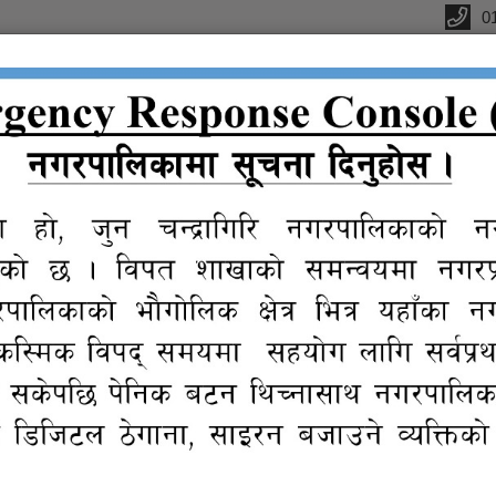
0
ffice
ctions
कानुन
न्यायिक
Reports
eGov
Gall
संगालो
समिति
services