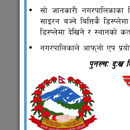
Designation:
कार्यालय सहयोगी
Phone:
014311088
Section:
वडा नं ५
Weight:
25
राजपत्र
Bud