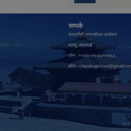
सम्पर्क
चन्द्रागिरी नगरपालिका कार्यालय
बलम्वु, काठमाडौं
फोन : +९७७-०१-४३१५७६६
इमेल :
chandragirimun@gmail.co