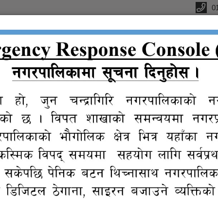
0
्यालय
क
सूचना तथा
प्रतिवेदन
विधुतीय
ग्यालरी
प्र
जानकारी
शुसासन सेवा
२०८२ असार ३० बाट स्वीकृत भएको आ.व. २०८२/८३ को आ
ैठक २०८२ असार ३० बाट स्वीकृत भएको आ.व. २०८२/८३ को आयोजना तथा कार्