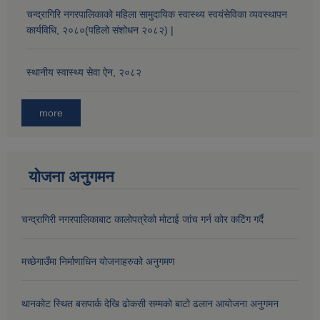
चन्द्रागिरि नगरपालिकाको महिला सामुदायिक स्वास्थ्य स्वयंसेविका व्यवस्थापन
कार्यविधि, २०८०(पहिलो संशोधन २०८२) |
औषधि उपचार सहायता र सुगर प्रेसर औषधि सेवनका लागि नगद अनुदान विवरण |
स्थानीय स्वास्थ्य सेवा ऐन, २०८२
more
योजना अनुगमन
कार्यविभाजन नियमावली, २०७५ र शाखागत कार्य जिम्मेवारी तोकिएको बिबरण |
चन्द्रागिरी नगरपालिकाबाट कालोपत्रेको मोटाई जांच गर्न कोर कटिंग गर्दै
मच्छेगाउँमा निर्माणाधिन योजनाहरुको अनुगमण
थानकोट स्थित बसपार्क देखि ढोकसी सम्मको बाटो ढलान आयोजना अनुगमन