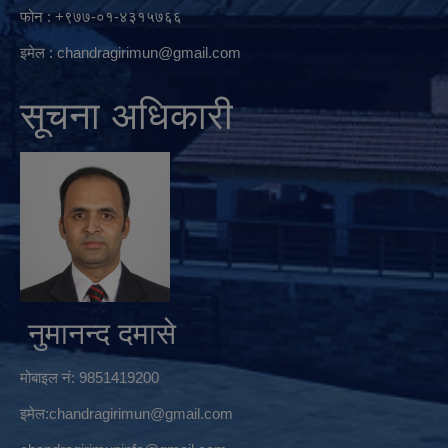
फोन : +९७७-०१-४३१५७६६
इमेल :
chandragirimun@gmail.com
सूचना अधिकारी
नुमानन्द दमासे
मोबाइल नं: 9851419200
इमेल:
chandragirimun@gmail.com