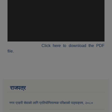
औषधि उपचार सहायता र सुगर प्रेसर औषधि सेवनका लागि नगद अनुदान विवरण |
Click here to download the PDF
file.
कार्यविभाजन नियमावली, २०७५ र शाखागत कार्य जिम्मेवारी तोकिएको बिबरण |
राजपत्र
नगर प्रहरी सेवाको लागि प्रतियोगितात्मक परिक्षाको पाठ्यक्रम, २०८०