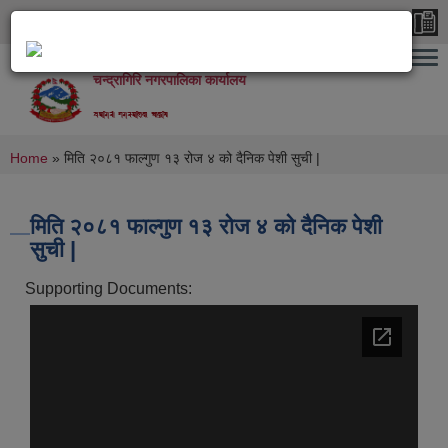
Skip to main content
चन्द्रागिरि नगरपालिका कार्यालय
rüflu/L gu/kflnsF ðFs‹ly
You are here
Home
» मिति २०८१ फाल्गुण १३ रोज ४ को दैनिक पेशी सुची |
मिति २०८१ फाल्गुण १३ रोज ४ को दैनिक पेशी
सुची |
Supporting Documents: