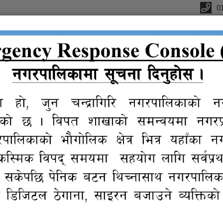
0
्यालय
क
सूचना तथा
प्रतिवेदन
विधुतीय
ग्यालरी
प्र
जानकारी
शुसासन सेवा
ची |