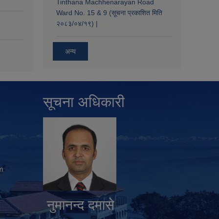
Tinthana Machhenarayan Road
Ward No. 15 & 9 (सूचना प्रकाशित मिति
२०८३/०४/१९) |
अन्य
सूचना अधिकारी
m
नुमानन्द दमासे