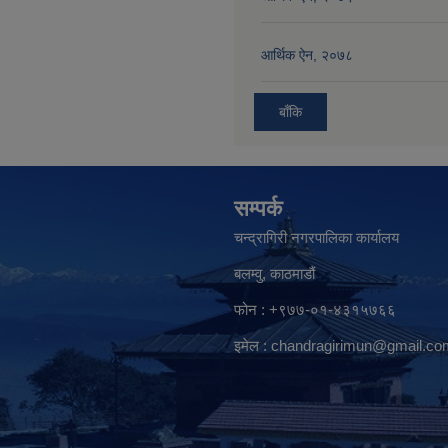
आर्थिक ऐन, २०७८
बाँकि
सम्पर्क
चन्द्रागिरी नगरपालिका कार्यालय
बलम्वु, काठमाडौं
फोन : +९७७-०१-४३१५७६६
इमेल :
chandragirimun@gmail.co