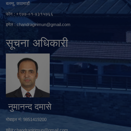
बलम्वु, काठमाडौं
फोन : +९७७-०१-४३१५७६६
इमेल :
chandragirimun@gmail.com
सूचना अधिकारी
नुमानन्द दमासे
मोबाइल नं: 9851419200
इमेल:
chandragirimun@gmail.com