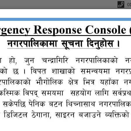
0
्यालय
क
सूचना तथा
प्रतिवेदन
विधुतीय
ग्यालरी
प्र
जानकारी
शुसासन सेवा
खापत्र राष्ट्रिय दैनिक पत्रिकामा प्रकाशित) |
/०१/०८ गतेको गोरखापत्र राष्ट्रिय दैनिक पत्रिकामा प्र