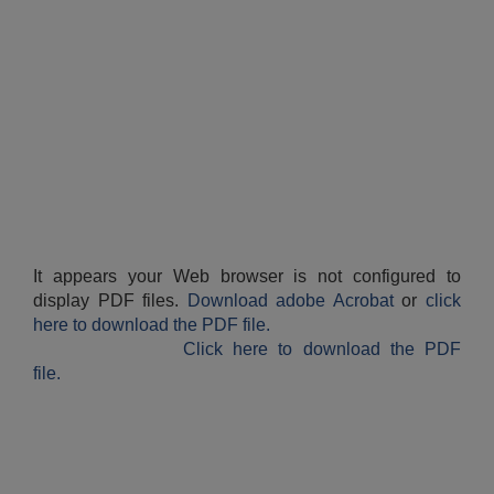
औषधि उपचार सहायता र सुगर प्रेसर औषधि सेवनका लागि नगद अनुदान विवरण |
It appears your Web browser is not configured to
कार्यविभाजन नियमावली, २०७५ र शाखागत कार्य जिम्मेवारी तोकिएको बिबरण |
display PDF files.
Download adobe Acrobat
or
click
here to download the PDF file.
Click here to download the PDF
file.