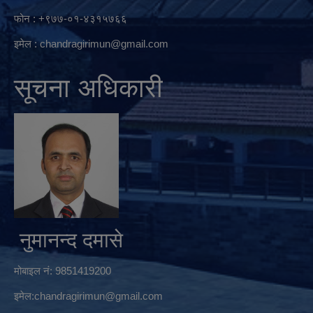
फोन : +९७७-०१-४३१५७६६
इमेल :
chandragirimun@gmail.com
सूचना अधिकारी
नुमानन्द दमासे
मोबाइल नं: 9851419200
इमेल:
chandragirimun@gmail.com