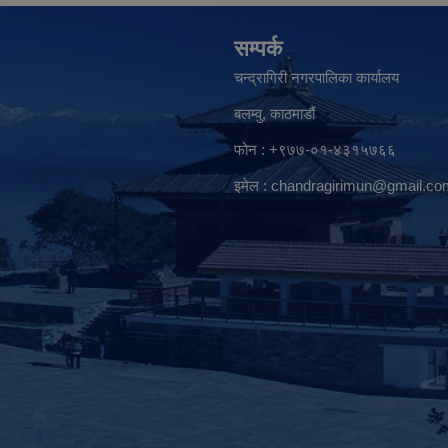
सम्पर्क
चन्द्रागिरी नगरपालिका कार्यालय
बलम्वु, काठमाडौं
फोन : +९७७-०१-४३१५७६६
इमेल :
chandragirimun@gmail.co