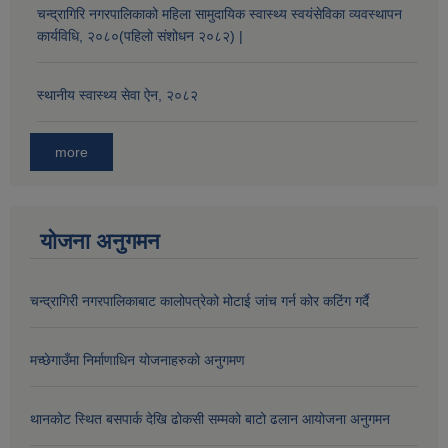
चन्द्रागिरि नगरपालिकाको महिला सामुदायिक स्वास्थ्य स्वयंसेविका व्यवस्थापन
कार्यविधि, २०८०(पहिलो संशोधन २०८२) |
औषधि उपचार सहायता र सुगर प्रेसर औषधि सेवनका लागि नगद अनुदान विवरण |
स्थानीय स्वास्थ्य सेवा ऐन, २०८२
more
योजना अनुगमन
कार्यविभाजन नियमावली, २०७५ र शाखागत कार्य जिम्मेवारी तोकिएको बिबरण |
चन्द्रागिरी नगरपालिकाबाट कालोपत्रेको मोटाई जांच गर्न कोर कटिंग गर्दै
मच्छेगाउँमा निर्माणाधिन योजनाहरुको अनुगमण
थानकोट स्थित बसपार्क देखि ढोकसी सम्मको बाटो ढलान आयोजना अनुगमन