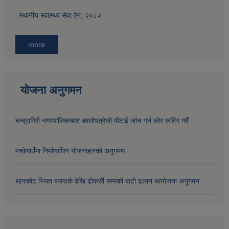
स्थानीय स्वास्थ्य सेवा ऐन, २०८२
औषधि उपचार सहायता र सुगर प्रेसर औषधि सेवनका लागि नगद अनुदान विवरण |
more
योजना अनुगमन
चन्द्रागिरी नगरपालिकाबाट कालोपत्रेको मोटाई जांच गर्न कोर कटिंग गर्दै
कार्यविभाजन नियमावली, २०७५ र शाखागत कार्य जिम्मेवारी तोकिएको बिबरण |
मच्छेगाउँमा निर्माणाधिन योजनाहरुको अनुगमण
थानकोट स्थित बसपार्क देखि ढोकसी सम्मको बाटो ढलान आयोजना अनुगमन