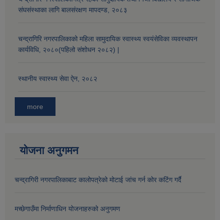
संघसंस्थाका लागि बालसंरक्षण मापदण्ड, २०८३
औषधि उपचार सहायता र सुगर प्रेसर औषधि सेवनका लागि नगद अनुदान विवरण |
चन्द्रागिरि नगरपालिकाको महिला सामुदायिक स्वास्थ्य स्वयंसेविका व्यवस्थापन
कार्यविधि, २०८०(पहिलो संशोधन २०८२) |
स्थानीय स्वास्थ्य सेवा ऐन, २०८२
more
कार्यविभाजन नियमावली, २०७५ र शाखागत कार्य जिम्मेवारी तोकिएको बिबरण |
योजना अनुगमन
चन्द्रागिरी नगरपालिकाबाट कालोपत्रेको मोटाई जांच गर्न कोर कटिंग गर्दै
मच्छेगाउँमा निर्माणाधिन योजनाहरुको अनुगमण