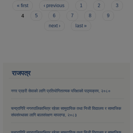
Pages
« first
‹ previous
1
2
3
4
5
6
7
8
9
next ›
last »
राजपत्र
आव २०७७।०७८ तेस्रो किस्ता (२०७७ चैत्र, २०७८ बैशाख, जेष्ठ र असार महिना) को सामाजिक सुरक्षा भत्ता बुझेका लाभग्राहीहरुको विवरण |
नगर प्रहरी सेवाको लागि प्रतियोगितात्मक परिक्षाको पाठ्यक्रम, २०८०
चन्द्रागिरि नगरपालिकाभित्र रहेका सामुदायिक तथा निजी विद्यालय र सामाजिक
संघसंस्थाका लागि बालसंरक्षण मापदण्ड, २०८३
चन्द्रागिरि नगरपालिकाभित्र रहेका सामुदायिक तथा निजी विद्यालय र सामाजिक