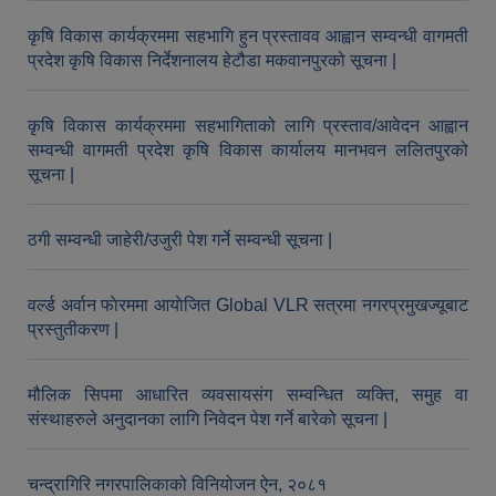
कृषि विकास कार्यक्रममा सहभागि हुन प्रस्तावव आह्वान सम्वन्धी वागमती
प्रदेश कृषि विकास निर्देशनालय हेटौडा मकवानपुरको सूचना |
औषधि उपचार सहायता र सुगर प्रेसर औषधि सेवनका लागि नगद अनुदान विवरण |
कृषि विकास कार्यक्रममा सहभागिताको लागि प्रस्ताव/आवेदन आह्वान
सम्वन्धी वागमती प्रदेश कृषि विकास कार्यालय मानभवन ललितपुरको
सूचना |
ठगी सम्वन्धी जाहेरी/उजुरी पेश गर्ने सम्वन्धी सूचना |
कार्यविभाजन नियमावली, २०७५ र शाखागत कार्य जिम्मेवारी तोकिएको बिबरण |
वर्ल्ड अर्वान फाेरममा आयाेजित Global VLR सत्रमा नगरप्रमुखज्यूबाट
प्रस्तुतीकरण |
मौलिक सिपमा आधारित व्यवसायसंग सम्वन्धित व्यक्ति, समुह वा
संस्थाहरुले अनुदानका लागि निवेदन पेश गर्ने बारेको सूचना |
चन्द्रागिरि नगरपालिकाको विनियोजन ऐन, २०८१