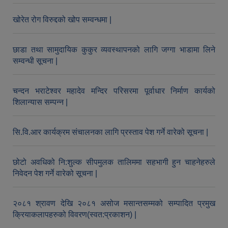
खोरेत रोग विरुद्दको खोप सम्वन्धमा |
छाडा तथा सामुदायिक कुकुर व्यवस्थापनको लागि जग्गा भाडामा लिने
सम्वन्धी सूचना |
चन्दन भराटेश्वर महादेव मन्दिर परिसरमा पूर्वाधार निर्माण कार्यको
शिलान्यास सम्पन्न |
सि.वि.आर कार्यक्रम संचालनका लागि प्रस्ताव पेश गर्ने वारेको सूचना |
आव २०७७।०७८ तेस्रो किस्ता (२०७७ चैत्र, २०७८ बैशाख, जेष्ठ र असार महिना) को सामाजिक सुरक्षा भत्ता बुझेका लाभग्राहीहरुको विवरण |
छोटो अवधिको नि:शुल्क सीपमुलक तालिममा सहभागी हुन चाहनेहरुले
निवेदन पेश गर्ने वारेको सूचना |
२०८१ श्रावण देखि २०८१ असोज मसान्तसम्मको सम्पादित प्रमुख
क्रियाकलापहरुको विवरण(स्वत:प्रकाशन) |