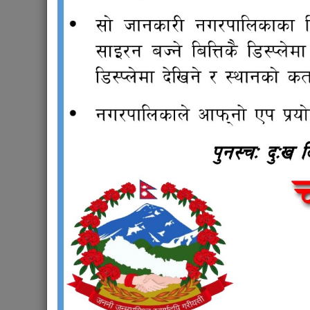
Read more
about दिनेश महर्जन
Pages
« first
‹ previous
राजपत्र
योज
नगर प्रहरी सेवाको लागि प्रतियोगितात्मक
चन्द्रागि
परिक्षाको पाठ्यक्रम, २०८०
जांच गर्न 
चन्द्रागिरि नगरपालिकाभित्र रहेका सामुदायिक
मच्छेगाउँ
तथा निजी विद्यालय र सामाजिक संघसंस्थाका
लागि बालसंरक्षण मापदण्ड, २०८३
थानकोट स
ढलान आय