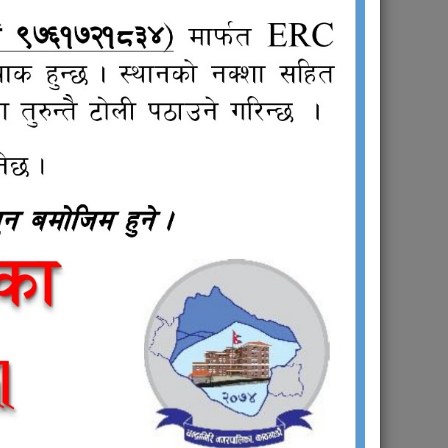
9
next ›
last »
सार्वजनिक खरीद / बोलपत्र
सूचना
्थिक ऐन,
चन्द्रागिरि नगरपालिका क्षेत्र भित्रको कवाडी
सामग्री उत्पादन तथा निकासी सम्बन्धी सम्भावना
अध्ययन कार्यको प्रस्ताव माग सम्बन्धी सूचना !
शिलबन्दी दरभाउपत्र आह्वानको
सूचना(Renovation of the Ward Health
Post of Ward 12, Balambu,