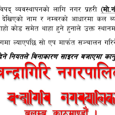
1
2
3
4
5
6
7
8
ना अनुगमन
कर तथा शुल्कहरु
री नगरपालिकाबाट कालोपत्रेको मोटाई
चन्द्रागिरि नगरपालिकाको अर्थ सम्बन्धी
कोर कटिंग गर्दै
प्रस्तावलाई कार्यान्वयन गर्न बनेको आर
२०८२
मा निर्माणाधिन योजनाहरुको अनुगमण
चन्द्रागिरि नगरपालिकाको आर्थिक ऐन,
२०८१(पहिलो संशोधन, २०८१)
्थित बसपार्क देखि ढोकसी सम्मको बाटो
ोजना अनुगमन