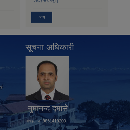
२०८३/०४/१९) |
अन्य
सूचना अधिकारी
m
नुमानन्द दमासे
मोबाइल नं: 9851419200