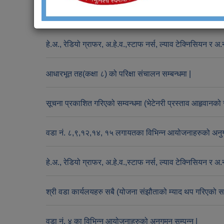
चन्द्रागिरी नगरपालिकाको आबश्यकता सम्बन्धि सूचना(रेडियो ग्
हे.अ., रेडियो ग्राफर, अ.हे.व.,स्टाफ नर्स, ल्याव टेक्निसियन र 
आधारभूत तह(कक्षा ८) को परिक्षा संचालन सम्बन्धमा |
सूचना प्रकाशित गरिएको सम्वन्धमा (भेटेनरी प्रस्ताव आहृवानको
वडा नं. ८,९,१२,१४, १५ लगायतका विभिन्न आयोजनाहरुको अनुग
हे.अ., रेडियो ग्राफर, अ.हे.व.,स्टाफ नर्स, ल्याव टेक्निसियन र अ.न
श्री वडा कार्यलयहरु सबै (योजना संझौताको म्याद थप गरिएको सम्
वडा नं. ४ का विभिन्न आयोजनाहरुको अनुगमन सम्पन्न |