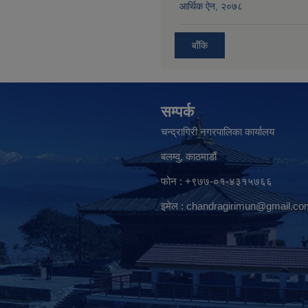
आर्थिक ऐन, २०७८
बाँकि
सम्पर्क
चन्द्रागिरी नगरपालिका कार्यालय
बलम्वु, काठमाडौं
फोन : +९७७-०१-४३१५७६६
इमेल :
chandragirimun@gmail.co