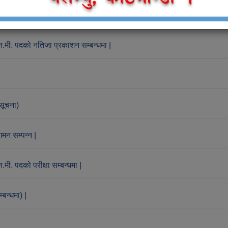
राफर पाचौ तह)
अ.न.मी. पदको नतिजा प्रकाशन सम्बन्धमा |
 सूचना)
मन सम्पन्न |
.मी. पदको परीक्षा सम्बन्धमा |
बन्धमा) |