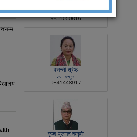
घनश्याम गिरी
नगर प्रमुख
9851050816
्तसम्म
बसन्ती श्रेष्ठ
उप– प्रमुख
9841448917
िद्यालय
alth
कृष्ण प्रसाद खड्‍गी