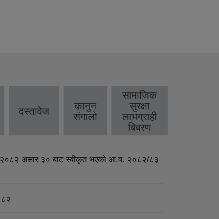
सामाजिक
कानुन
सुरक्षा
दस्तावेज
संगालो
लाभग्राही
बिबरण
क २०८२ असार ३० बाट स्वीकृत भएको आ.व. २०८२/८३
२०८२