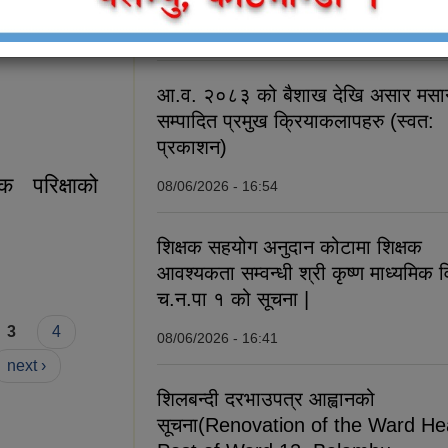
f Tinthana
08/06/2026 - 21:31
 9 (सूचना
आ.व. २०८३ को बैशाख देखि असार मसान
ding of Tinthana
सम्पादित प्रमुख क्रियाकलापहरु (स्वत:
 (सूचना प्रकाशित
प्रकाशन)
क परिक्षाको
08/06/2026 - 16:54
शिक्षक सहयोग अनुदान कोटामा शिक्षक
 परिक्षाको पाठ्यक्रम,
आवश्यकता सम्वन्धी श्री कृष्ण माध्यमिक व
च.न.पा १ को सूचना |
3
4
08/06/2026 - 16:41
next ›
शिलबन्दी दरभाउपत्र आह्वानको
सूचना(Renovation of the Ward He