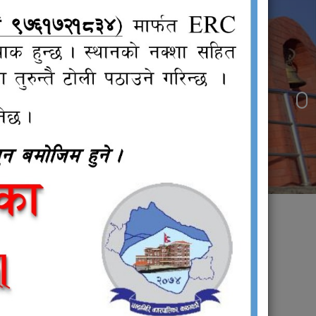
जनप्रतिनिधि
वाडी
्भावना
चना !