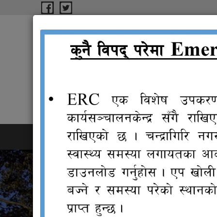
Skip to main content
चन्द्रागिरि नगरपालिका कार
rüflu/L gu/kflnsF ðFs‹ly
गृहपृष्ठ
परिचय
शाखाहरु
कानुन
न्यायि
संगालो
समिति
ताजा खबर