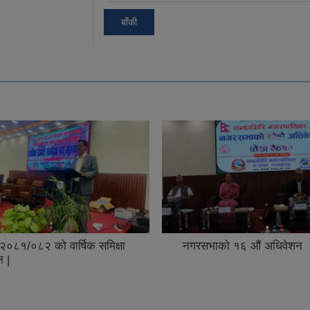
बाँकी
भाको १६ औं अधिवेशन ।
नगर क्षेत्रभित्र रहेका सहकारी
संचालकहरुका लागि COPO
तालिम सम्पन्न |