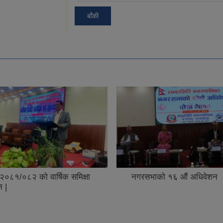
बाँकी
भाको १६ औं अधिवेशन ।
नगर क्षेत्रभित्र रहेका सहकारी
संचालकहरुका लागि COPO
तालिम सम्पन्न |