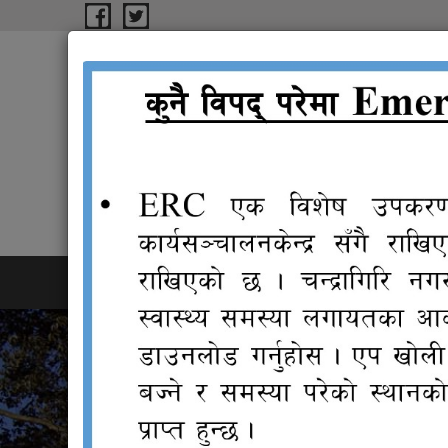
Skip to main content
चन्द्रागिरि नगरपालिका कार
rüflu/L gu/kflnsF ðFs‹ly
गृहपृष्ठ
परिचय
शाखाहरु
कानुन
न्यायि
संगालो
समिति
ताजा खबर