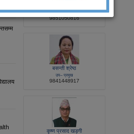
घनश्याम गिरी
नगर प्रमुख
9851050816
्तसम्म
बसन्ती श्रेष्ठ
उप– प्रमुख
9841448917
िद्यालय
alth
कृष्ण प्रसाद खड्‍गी