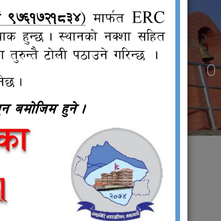
जनप्रतिनिधि
वाडी
्भावना
चना !