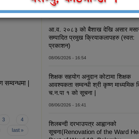
म्बन्धी सूचना
08/06/2026 - 21:31
आ.व. २०८३ को बैशाख देखि असार मसान
सम्पादित प्रमुख क्रियाकलापहरु (स्वत:
प्रकाशन)
08/06/2026 - 16:54
ने सम्बन्धी सूचना !!!
शिक्षक सहयोग अनुदान कोटामा शिक्षक
 सम्वन्धमा |
आवश्यकता सम्वन्धी श्री कृष्ण माध्यमिक व
च.न.पा १ को सूचना |
नवीकरण सम्वन्धमा |
08/06/2026 - 16:41
3
4
शिलबन्दी दरभाउपत्र आह्वानको
last »
सूचना(Renovation of the Ward He